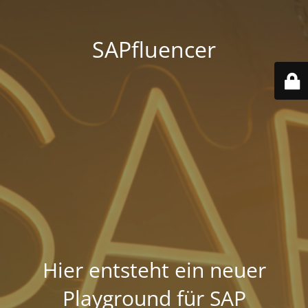
SAPfluencer
Hier entsteht ein neuer
Playground für SAP