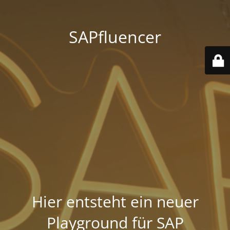
SAPfluencer
Hier entsteht ein neuer
Playground für SAP