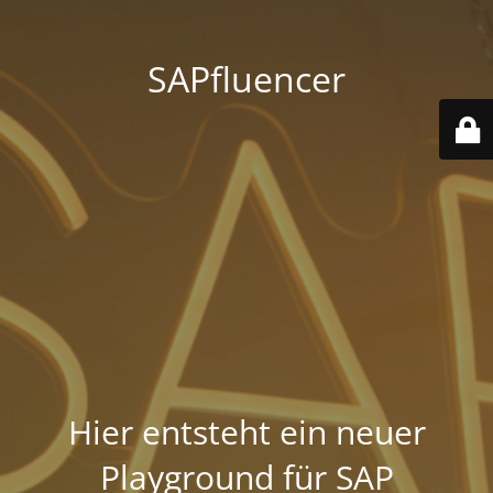
SAPfluencer
Hier entsteht ein neuer
Playground für SAP