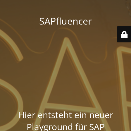
SAPfluencer
Hier entsteht ein neuer
Playground für SAP